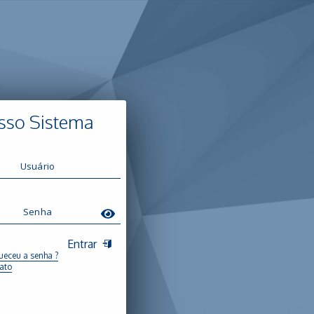
sso Sistema
Entrar
ueceu a senha ?
ato